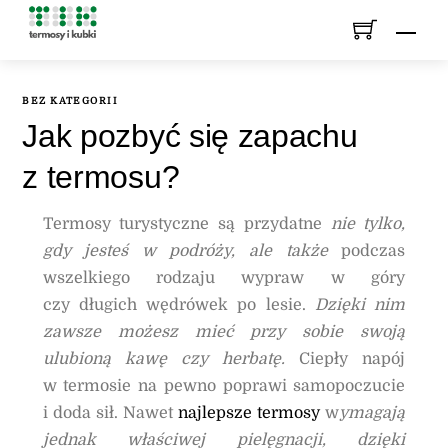
Skip
Men
to
content
BEZ KATEGORII
Jak pozbyć się zapachu
z termosu?
Termosy turystyczne są przydatne
nie tylko,
gdy jesteś w podróży, ale także
podczas
wszelkiego rodzaju wypraw w góry
czy długich wędrówek po lesie.
Dzięki nim
zawsze możesz mieć przy sobie swoją
ulubioną kawę czy herbatę.
Ciepły napój
w termosie na pewno poprawi samopoczucie
i doda sił. Nawet
najlepsze termosy
w
ymagają
jednak właściwej pielęgnacji, dzięki