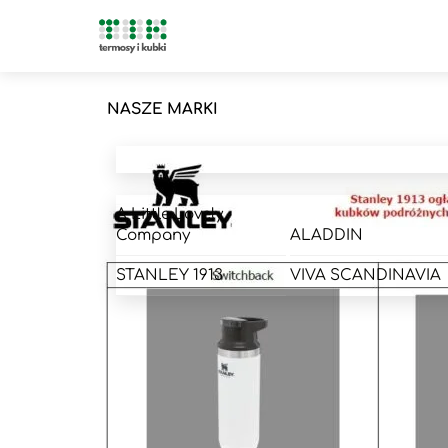
Skip
Menu
to
content
NASZE MARKI
A Little Lovely
Company
ALADDIN
STANLEY 1913
VIVA SCANDINAVIA