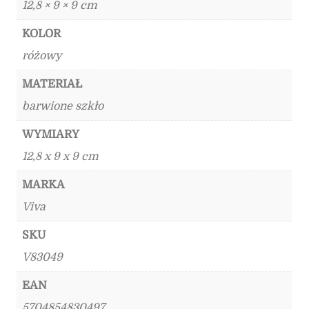
12,8 × 9 × 9 cm
KOLOR
różowy
MATERIAŁ
barwione szkło
WYMIARY
12,8 x 9 x 9 cm
MARKA
Viva
SKU
V83049
EAN
5704854830497