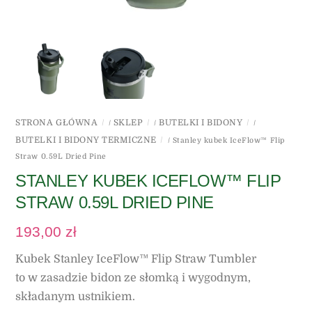
STRONA GŁÓWNA
SKLEP
BUTELKI I BIDONY
/
/
/
BUTELKI I BIDONY TERMICZNE
/ Stanley kubek IceFlow™ Flip
Straw 0.59L Dried Pine
STANLEY KUBEK ICEFLOW™ FLIP
STRAW 0.59L DRIED PINE
193,00
zł
Kubek Stanley IceFlow™ Flip Straw Tumbler
to w zasadzie bidon ze słomką i wygodnym,
składanym ustnikiem.