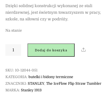
Dzięki solidnej konstrukcji wykonanej ze stali
nierdzewnej, jest świetnym towarzyszem w pracy,
szkole, na siłowni czy w podróży.
Na stanie
ilość
Share
Dodaj do koszyka
Stanley
kubek
IceFlow™
SKU:
10-12044-051
Flip
KATEGORIA:
butelki i bidony termiczne
Straw
ZNACZNIKI:
STANLEY
,
The IceFlow Flip Straw Tumbler
0.59L
MARKA:
Stanley 1913
Dried
Pine