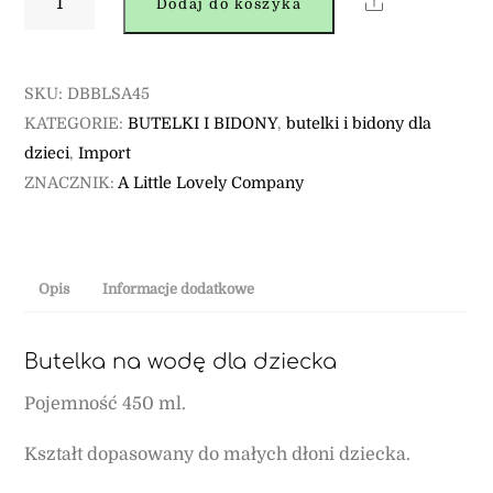
Share
Dodaj do koszyka
Butelka
z
ustnikiem
SKU:
DBBLSA45
dla
KATEGORIE:
BUTELKI I BIDONY
,
butelki i bidony dla
dzieci
dzieci
,
Import
BLOSSOMS
ZNACZNIK:
A Little Lovely Company
SAGE
450
ml
/
Opis
Informacje dodatkowe
LLC
Butelka na wodę dla dziecka
Pojemność 450 ml.
Kształt dopasowany do małych dłoni dziecka.