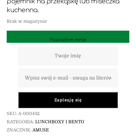
pojemnik na przekąskę lub miseczka
kuchenna.
Brak w magazynie
Powiadom mnie
Zapisuję się
SKU:
A-000432
KATEGORIA:
LUNCHBOXY I BENTO
ZNACZNIK:
AMUSE