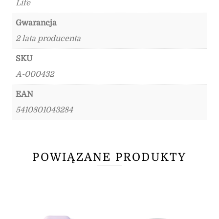
Life
Gwarancja
2 lata producenta
SKU
A-000432
EAN
5410801043284
POWIĄZANE PRODUKTY